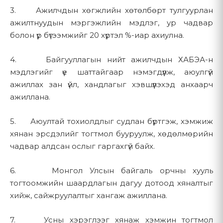
3. Ажилчдын хөгжлийн хөтөлбөрт тулгуурлан
Бид дараах хэлбэрээр төлбөр хүлээн авна:
4. Таны мэдээллийг хэрхэн ашиглах вэ
ажилтнуудын мэргэжлийн мэдлэг, ур чадвар
болон үр бүтээмжийг 20 хүртэл %-иар ахиулна.
Бид цуглуулсан мэдээллийг дараах зорилгоор
Storepay
ашигладаг:
Pocket
4. Байгууллагын нийт ажилчдын ХАБЭА-н
Худалдаа, Хөгжлийн Банк (TDB)
мэдлэгийг үе шаттайгаар нэмэгдүүлж, аюулгүй
4.1 Үйлчилгээ хүргэлт
ажиллах зан үйл, хандлагыг хэвшүүлэхэд анхаарч
Манай борлуулалтын багтай тохиролцсон бусад
Бүтээгдэхүүний лавлагаа, захиалгыг боловсруулах
ажиллана.
төлбөрийн хэлбэр
Хүргэлт болон суурилуулалтын үйлчилгээг зохион
5. Аюултай тохиолдлыг судлан бүртгэж, хэмжиж
байгуулах
Төлбөрийн нөхцөл болон захиалга боловсруулах талаар
хянан эрсдэлийг тогтмол бууруулж, хөдөлмөрийн
манай борлуулалтын багтай
80150006
дугаараар
Харилцагчийн дэмжлэг, техникийн туслалцаа үзүүлэх
чадвар алдсан ослыг гаргахгүй байх.
холбогдоно уу.
Баталгаат засварын нэхэмжлэл болон үйлчилгээний
хүсэлтийг зохицуулах
6. Монгол Улсын байгаль орчны хууль
тогтоомжийн шаардлагын дагуу дотоод хяналтыг
5. Хүргэлт ба Угсралт
4.2 Харилцаа холбоо
хийж, сайжруулалтыг хангаж ажиллана.
Таны асуулт, хүсэлтэд хариу өгөх
5.1 Хүргэлтийн бүс
7. Усны хэрэглээг хянаж хэмжин тогтмол