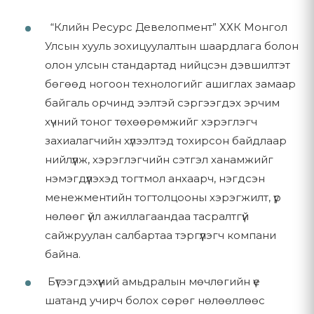
3.1 Санал болгох бүтээгдэхүүн
Бүтээгдэхүүний талаар лавлагаа авах эсвэл үнийн
“Клийн Ресурс Девелопмент” ХХК Монгол
санал авах
Бид EcoFlow, IceCo зэрэг итгэмжлэгдсэн брэндүүдийн
Улсын хууль зохицуулалтын шаардлага болон
сэргээгдэх эрчим хүчний бүтээгдэхүүнүүдийг санал болгодог.
Манай харилцагчийн үйлчилгээний багтай
олон улсын стандартад нийцсэн дэвшилтэт
Манай бүтээгдэхүүний ангилалд:
холбогдох
бөгөөд ногоон технологийг ашиглах замаар
Суурилуулалт эсвэл техникийн туслалцааны
байгаль орчинд ээлтэй сэргээгдэх эрчим
Зөөврийн цахилгаан эх үүсвэр (Portable Power
үйлчилгээ авах хүсэлт гаргах
Stations)
хүчний тоног төхөөрөмжийг хэрэглэгч
Мэдээллийн хуудас эсвэл бусад мэдээлэлд
захиалагчийн хүлээлтэд тохирсон байдлаар
Нарны хавтан (Solar Panels)
бүртгүүлэх (хэрэв боломжтой бол)
нийлүүлж, хэрэглэгчийн сэтгэл ханамжийг
Дагалдах хэрэгсэл (Accessories)
нэмэгдүүлэхэд тогтмол анхаарч, нэгдсэн
Утас, имэйл, эсвэл холбоо барих маягтаар
Зөөврийн хөлдөөгч (Portable Refrigerators)
бидэнтэй харилцах
менежментийн тогтолцооны хэрэгжилт, үр
нөлөөг үйл ажиллагаандаа тасралтгүй
3.2 Үзүүлэх үйлчилгээ
Энэхүү мэдээлэлд дараах зүйлс багтаж болно:
сайжруулан салбартаа тэргүүлэгч компани
Мэргэжлийн угсралт, суурилуулалтын үйлчилгээ
байна.
Нэр болон холбоо барих мэдээлэл (утасны дугаар,
Техникийн дэмжлэг, засвар үйлчилгээ
имэйл хаяг)
Бүтээгдэхүүний амьдралын мөчлөгийн үе
Баталгаат засварын хөтөлбөр (бүтээгдэхүүн тус бүрд)
Хүргэлтийн хаяг
шатанд учирч болох сөрөг нөлөөллөөс