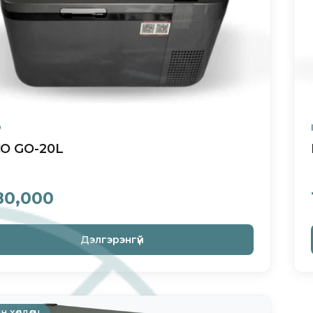
O
CO GO-20L
80,000
Дэлгэрэнгүй