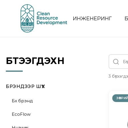
ИНЖЕНЕРИНГ
БҮТЭЭГДЭХҮҮН
3 бүтээгдэ
БРЭНДЭЭР ШҮҮХ
ЗӨӨВРИЙ
Бүх брэнд
EcoFlow
Huawei