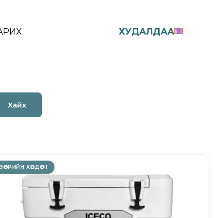
АРИХ
ХУДАЛДАА
Хайх
ЗӨӨВРИЙН ХӨЛДӨӨГЧ