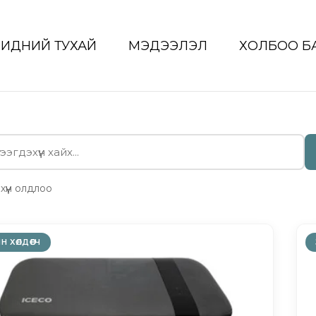
БИДНИЙ ТУХАЙ
МЭДЭЭЛЭЛ
ХОЛБОО Б
хүүн олдлоо
Н ХӨЛДӨӨГЧ