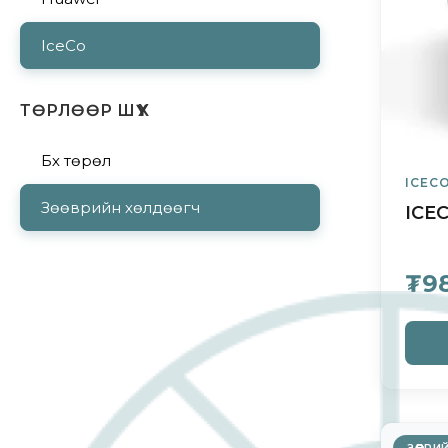
IceCo
ТӨРЛӨӨР ШҮҮХ
Бүх төрөл
ICEC
Зөөврийн хөлдөөгч
ICE
₮9