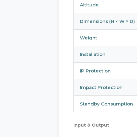
Altitude
3.1 Та
Dimensions (H × W × D)
3. Бү
Бид таны
Weight
Бүтээ
3.1 Сана
Мана
Installation
Бид EcoF
Суур
хүчний бү
гарг
IP Protection
Зөөвр
Мэдэ
Impact Protection
боло
Нарн
Утас
Дага
Standby Consumption
Зөөв
Энэхүү мэ
Input & Output
Нэр 
3.2 Үзүү