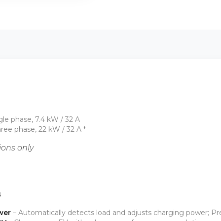
gle phase, 7.4 kW / 32 A
ree phase, 22 kW / 32 A *
ions only
s
wer
– Automatically detects load and adjusts charging power; Pr