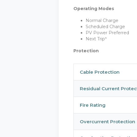
Operating Modes
Үйлчилгээ
Нууцлалы
Normal Charge
Scheduled Charge
СҮҮЛД ШИНЭЧИЛСЭН: 2
СҮҮЛД ШИНЭЧИЛСЭН: 2
PV Power Preferred
Next Trip³
Protection
Үйл
Нуу
Cable Protection
Сүүлд шин
Сүүлд шин
Residual Current Protec
1. Нөх
1. Ор
Fire Rating
Clean Res
Клийн Рес
Overcurrent Protection
уу. Манай
нууцыг хү
Үйлчилгэ
Энэхүү Ну