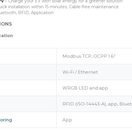
PV
– Charge your EV with solar energy for a greener solution
ick installation within 15 minutes; Cable-free maintenance
uetooth, RFID, Application
IONS
cation
Modbus TCP, OCPP 1.6²
Wi-Fi / Ethernet
WRGB LED and app
RFID (ISO-14443-A), app, Blue
oring
App