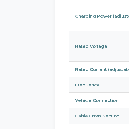
Хүрг
Мэрг
Бүтээ
Charging Power (adjust
Техн
Хари
Батал
Таны
Зөвл
Rated Voltage
Худа
3.2 Ав
Таныг ма
3.3 Бүт
Rated Current (adjustab
хэрэглээ
Бид бүтээ
технолог
ч манай в
Frequency
Хэрэ
үнэн зөв,
товш
өгөхгүй. 
Vehicle Connection
Төхө
төхө
Cable Cross Section
Анал