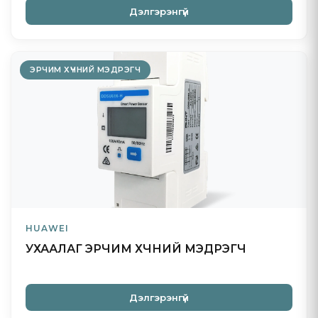
Дэлгэрэнгүй
ЭРЧИМ ХҮЧНИЙ МЭДРЭГЧ
HUAWEI
УХААЛАГ ЭРЧИМ ХҮЧНИЙ МЭДРЭГЧ
Дэлгэрэнгүй