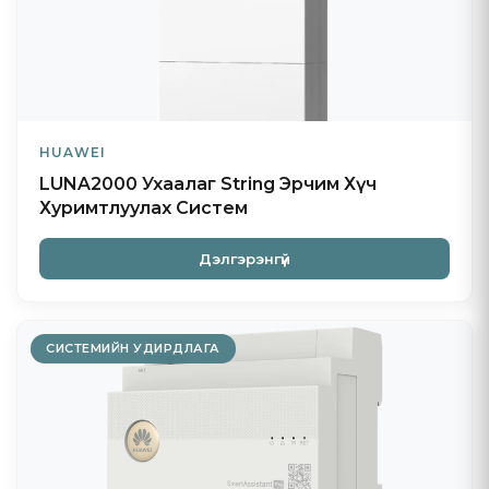
мэдэгдэж болно
13.2 Таны үргэлжлүүлэн ашиглах
Өөрчлөлтийг нийтэлсний дараа та манай вэбсайтыг
үргэлжлүүлэн ашиглах нь шинэчилсэн Нууцлалын бодлогыг
хүлээн зөвшөөрсөнд тооцогдоно.
HUAWEI
LUNA2000 Ухаалаг String Эрчим Хүч
Хуримтлуулах Систем
14. Бидэнтэй холбоо барих
Дэлгэрэнгүй
Хэрэв танд энэхүү Нууцлалын бодлого эсвэл манай
мэдээллийн практиктай холбоотой асуулт, санаа
зовоосон зүйл, хүсэлт байвал бидэнтэй холбогдоно уу:
СИСТЕМИЙН УДИРДЛАГА
Клийн Ресурс Девелопмент ХХК
Ерөнхий лавлагаа:
Утас: 80108822