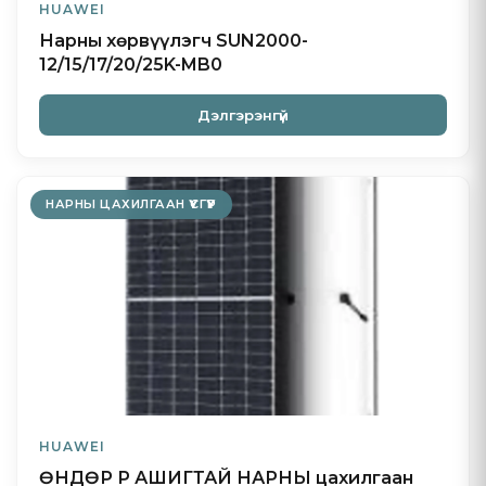
HUAWEI
Нарны хөрвүүлэгч SUN2000-
12/15/17/20/25K-MB0
Дэлгэрэнгүй
НАРНЫ ЦАХИЛГААН ҮҮСГҮҮР
HUAWEI
ӨНДӨР ҮР АШИГТАЙ НАРНЫ цахилгаан