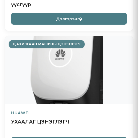
үүсгүүр
Дэлгэрэнгүй
ЦАХИЛГААН МАШИНЫ ЦЭНЭГЛЭГЧ
HUAWEI
УХААЛАГ ЦЭНЭГЛЭГЧ