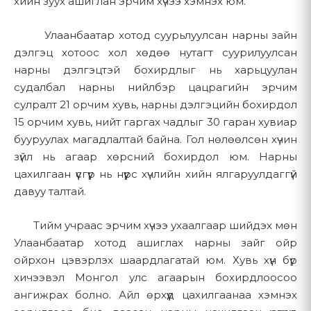
хийн зуух ашиглан эрчим хүчээ хэмнэх юм.
Зөвлөгөө өгөх, системийн зураг төсөл гаргах
Бүтээгдэхүүний сонголт болон худалдан авалтын түүх
Худалдан авалтын дараах хэрэглэгчийн дэмжлэг
Харилцааны сонголт
Улаанбаатар хотод суурьлуулсан нарны зайн
дэлгэц хотоос хол хөдөө нутагт суурилуулсан
Таны өгөхөөр сонгосон бусад аливаа мэдээлэл
3.3 Бүтээгдэхүүний мэдээлэл
нарны дэлгэцтэй бохирдлыг нь харьцуулан
3.2 Автоматаар цуглуулдаг мэдээлэл
судалбал нарны нийлбэр цацрагийн эрчим
Бид бүтээгдэхүүний тодорхойлолт, үзүүлэлт, үнийг үнэн зөвөөр
хангахыг хичээдэг ч манай вэбсайт дээрх бүтээгдэхүүний
сулралт 21 орчим хувь, нарны дэлгэцийн бохирдол
Таныг манай вэбсайтад зочлох үед бид таны төхөөрөмж
тодорхойлолт болон бусад агуулга нь үнэн зөв, бүрэн
15 орчим хувь, нийт гаргах чадлыг 30 гаран хувиар
болон вэб хэрэглээний талаарх зарим мэдээллийг күүки
гүйцэд, найдвартай, одоогийн, алдаагүй гэдэгт баталгаа
бууруулах магадлалтай байна. Гол нөлөөлсөн хүчин
болон ижил төстэй технологиор автоматаар цуглуулдаг:
өгөхгүй. Бүтээгдэхүүний үзүүлэлт нь үйлдвэрлэгчийн
зүйл нь агаар хөрсний бохирдол юм. Нарны
шинэчлэлтэд өртөж болно.
Хэрэглээний өгөгдөл:
Зочилсон хуудас, хуудсанд
цахилгаан үүсгүүр нь нүүрс хүчлийн хийн ялгаруулдаггүй
зарцуулсан хугацаа, товшилтын хэв маяг,
давуу талтай.
навигацийн зам
4. Худалдан авалт ба Төлбөр
Тийм учраас эрчим хүчээ ухаалгаар шийдэх мөн
Төхөөрөмжийн мэдээлэл:
Хөтчийн төрөл,
Улаанбаатар хотод ашиглах нарны зайг ойр
үйлдлийн систем, төхөөрөмжийн төрөл
4.1 Худалдан авах үйл явц
ойрхон цэвэрлэх шаардлагатай юм. Хувь хүн бүр
Аналитик өгөгдөл:
Вэбсайтын траффикийн хэв
хичээвэл Монгол улс агаарын бохирдлоосоо
маяг, хэрэглэгчийн зан төлөв, гүйцэтгэлийн үзүүлэлт
Манай вэбсайт хосолсон загвараар ажилладаг:
ангижрах болно. Айл өрхүүд цахилгаанаа хэмнэх
Күүки:
Вэбсайтын үйл ажиллагаа болон аналитикийн