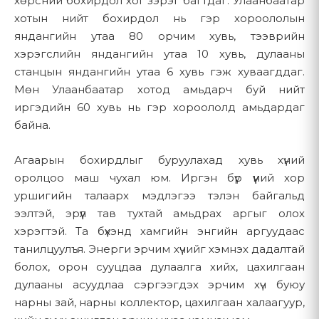
хөрсний бохирдол хог зэрэг багтдаг. Улаанбаатар
3.1 Санал болгох бүтээгдэхүүн
хотын нийт бохирдол нь гэр хороололын
Бүтээгдэхүүний талаар лавлагаа авах эсвэл үнийн
яндангийн утаа 80 орчим хувь, тээврийн
санал авах
Бид EcoFlow, IceCo зэрэг итгэмжлэгдсэн брэндүүдийн
хэрэгслийн яндангийн утаа 10 хувь, дулааны
сэргээгдэх эрчим хүчний бүтээгдэхүүнүүдийг санал болгодог.
Манай харилцагчийн үйлчилгээний багтай
станцын яндангийн утаа 6 хувь гэж хуваагддаг.
Манай бүтээгдэхүүний ангилалд:
холбогдох
Мөн Улаанбаатар хотод амьдарч буй нийт
Суурилуулалт эсвэл техникийн туслалцааны
Зөөврийн цахилгаан эх үүсвэр (Portable Power
иргэдийн 60 хувь нь гэр хороололд амьдардаг
үйлчилгээ авах хүсэлт гаргах
Stations)
байна.
Мэдээллийн хуудас эсвэл бусад мэдээлэлд
Нарны хавтан (Solar Panels)
бүртгүүлэх (хэрэв боломжтой бол)
Агаарын бохирдлыг буруулахад хувь хүний
Дагалдах хэрэгсэл (Accessories)
оролцоо маш чухал юм. Иргэн бүр үүний хор
Утас, имэйл, эсвэл холбоо барих маягтаар
Зөөврийн хөлдөөгч (Portable Refrigerators)
уршигийн талаарх мэдлэгээ тэлэн байгальд
бидэнтэй харилцах
ээлтэй, эрүүл тав тухтай амьдрах аргыг олох
3.2 Үзүүлэх үйлчилгээ
хэрэгтэй. Та бүхэнд хамгийн энгийн аргуудаас
Энэхүү мэдээлэлд дараах зүйлс багтаж болно:
танилцуулъя. Энерги эрчим хүчийг хэмнэх дадалтай
Мэргэжлийн угсралт, суурилуулалтын үйлчилгээ
Нэр болон холбоо барих мэдээлэл (утасны дугаар,
болох, орон сууцдаа дулаалга хийх, цахилгаан
Техникийн дэмжлэг, засвар үйлчилгээ
имэйл хаяг)
дулааны асуудлаа сэргээгдэх эрчим хүч буюу
нарны зай, нарны коллектор, цахилгаан халаагуур,
Баталгаат засварын хөтөлбөр (бүтээгдэхүүн тус бүрд)
Хүргэлтийн хаяг