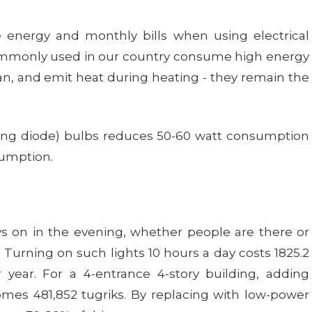
чилгээний нөхцөл
цлалын Бодлого
ve energy and monthly bills when using electrical
эчилсэн: 2026 оны 1-р сарын 14
эчилсэн: 2026 оны 1-р сарын 14
commonly used in our country consume high energy
pan, and emit heat during heating - they remain the
цөлийг хүлээн зөвшөөрөх
шил
ource Development ХХК ("CRD", "бид", "манай")-д тавтай
урс Девелопмент ХХК ("CRD", "бид", "манай") нь таны ху
tting diode) bulbs reduces 50-60 watt consumption
 вэбсайт болон үйлчилгээнд нэвтэрч, ашигласнаар та энэх
ндэтгэж, таны хувийн мэдээллийг хамгаалах үүрэг хүлээн 
sumption.
эний нөхцөлийг дагаж мөрдөхийг зөвшөөрч байна. Хэр
уцлалын бодлого нь таныг манай вэбсайтад зочилж, үйлч
хцөлийг зөвшөөрөхгүй бол манай вэбсайт болон үйлчилгэ
үед бид таны мэдээллийг хэрхэн цуглуулж, ашиглаж, зад
уу.
аг болохыг тайлбарлана.
бсайтыг ашигласнаар та энэхүү бодлогод заасан мэдээл
ys on in the evening, whether people are there or
йг зөвшөөрч байгаа болно.
. Turning on such lights 10 hours a day costs 1825.2
ean Resource Development-ийн тух
 year. For a 4-entrance 4-story building, adding
omes 481,852 tugriks. By replacing with low-power
source Development ХХК нь сэргээгдэх эрчим хүчний ши