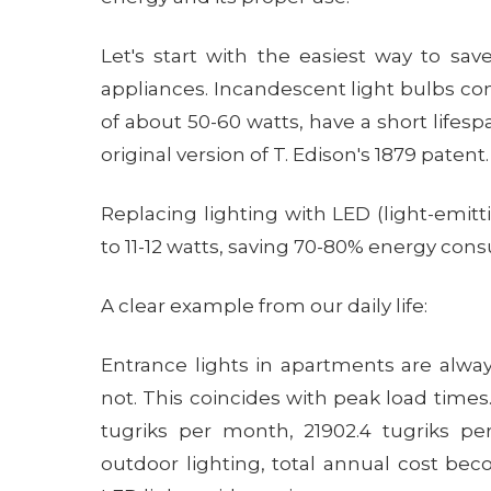
Үйл
Нуу
Let's start with the easiest way to sa
Сүүлд шин
Сүүлд шин
appliances. Incandescent light bulbs 
of about 50-60 watts, have a short lifes
1. Нөх
1. Ор
original version of T. Edison's 1879 patent.
Clean Res
Клийн Рес
Replacing lighting with LED (light-emi
уу. Манай
нууцыг хү
to 11-12 watts, saving 70-80% energy con
Үйлчилгэ
Энэхүү Ну
эдгээр нө
ашиглах 
A clear example from our daily life:
ашиглана 
хамгаалд
Манай вэ
Entrance lights in apartments are alwa
практики
not. This coincides with peak load times
2. Cl
tugriks per month, 21902.4 tugriks per
outdoor lighting, total annual cost bec
Clean Re