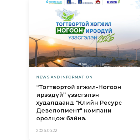
Суур
хүчний бү
гарг
Зөөвр
Мэдэ
боло
Нарн
Утас
Дага
Зөөв
Энэхүү мэ
Нэр 
3.2 Үзү
NEWS AND INFORMATION
Хүрг
Мэрг
“Тогтвортой хөгжил-Ногоон
Бүтээ
ирээдүй” үзэсгэлэн
Техн
худалдаанд "Клийн Ресурс
Хари
Батал
Девелопмент" компани
Таны
оролцож байна.
Зөвл
Худа
2026.05.22
3.2 Ав