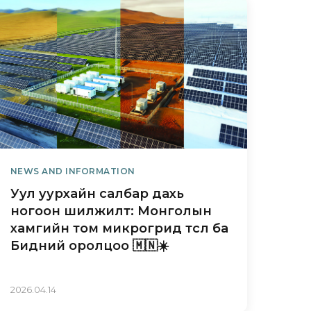
сэлт
алд:
х
г)
NEWS AND INFORMATION
Уул уурхайн салбар дахь
ногоон шилжилт: Монголын
хамгийн том микрогрид төсөл ба
Бидний оролцоо 🇲🇳☀️
2026.04.14