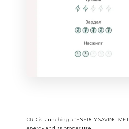
Үйлчилгээ
Нууцлалы
СҮҮЛД ШИНЭЧИЛСЭН: 2
СҮҮЛД ШИНЭЧИЛСЭН: 2
CRD is launching a "ENERGY SAVING METH
energy and its proper use.