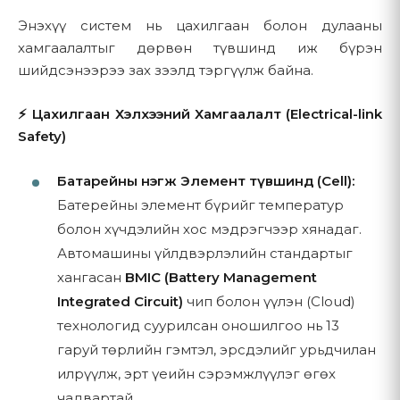
3.1 Санал болгох бүтээгдэхүүн
Энэхүү систем нь цахилгаан болон дулааны
Бүтээгдэхүүний талаар лавлагаа авах эсвэл үнийн
хамгаалалтыг дөрвөн түвшинд иж бүрэн
санал авах
Бид EcoFlow, IceCo зэрэг итгэмжлэгдсэн брэндүүдийн
шийдсэнээрээ зах зээлд тэргүүлж байна.
сэргээгдэх эрчим хүчний бүтээгдэхүүнүүдийг санал болгодог.
Манай харилцагчийн үйлчилгээний багтай
Манай бүтээгдэхүүний ангилалд:
холбогдох
⚡ Цахилгаан Хэлхээний Хамгаалалт (Electrical-link
Суурилуулалт эсвэл техникийн туслалцааны
Зөөврийн цахилгаан эх үүсвэр (Portable Power
Safety)
үйлчилгээ авах хүсэлт гаргах
Stations)
Мэдээллийн хуудас эсвэл бусад мэдээлэлд
Нарны хавтан (Solar Panels)
Батарейны нэгж Элемент түвшинд (Cell):
бүртгүүлэх (хэрэв боломжтой бол)
Батерейны элемент бүрийг температур
Дагалдах хэрэгсэл (Accessories)
Утас, имэйл, эсвэл холбоо барих маягтаар
болон хүчдэлийн хос мэдрэгчээр хянадаг.
Зөөврийн хөлдөөгч (Portable Refrigerators)
бидэнтэй харилцах
Автомашины үйлдвэрлэлийн стандартыг
хангасан
BMIC (Battery Management
3.2 Үзүүлэх үйлчилгээ
Энэхүү мэдээлэлд дараах зүйлс багтаж болно:
Integrated Circuit)
чип болон үүлэн (Cloud)
Мэргэжлийн угсралт, суурилуулалтын үйлчилгээ
технологид суурилсан оношилгоо нь 13
Нэр болон холбоо барих мэдээлэл (утасны дугаар,
гаруй төрлийн гэмтэл, эрсдэлийг урьдчилан
Техникийн дэмжлэг, засвар үйлчилгээ
имэйл хаяг)
илрүүлж, эрт үеийн сэрэмжлүүлэг өгөх
Баталгаат засварын хөтөлбөр (бүтээгдэхүүн тус бүрд)
Хүргэлтийн хаяг
чадвартай.