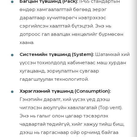
Багцын түвшинд (Pack):
IP65 стандартын
өндөр хамгаалалттай бөгөөд эерэг
Бид дараах хэлбэрээр төлбөр хүлээн авна:
4. Таны мэдээллийг хэрхэн ашиглах вэ
даралтаар хүчилтөрөгч нэвтрэхээс
Бид цуглуулсан мэдээллийг дараах зорилгоор
Storepay
сэргийлсэн хаалттай бүтэцтэй. Энэ нь
ашигладаг:
Pocket
дотроос гал авалцах нөхцөлийг бүрмөсөн
хаана.
Худалдаа, Хөгжлийн Банк (TDB)
4.1 Үйлчилгээ хүргэлт
Манай борлуулалтын багтай тохиролцсон бусад
Системийн түвшинд (System):
Шатамхай хий
Бүтээгдэхүүний лавлагаа, захиалгыг боловсруулах
төлбөрийн хэлбэр
үүссэн тохиолдолд кабинетаас маш хурдан
Хүргэлт болон суурилуулалтын үйлчилгээг зохион
хугацаанд, зориулалтын сувгаар
байгуулах
Төлбөрийн нөхцөл болон захиалга боловсруулах талаар
гадагшлуулах технологитой.
манай борлуулалтын багтай
80150006
дугаараар
Харилцагчийн дэмжлэг, техникийн туслалцаа үзүүлэх
холбогдоно уу.
Хэрэглээний түвшинд (Consumption):
Баталгаат засварын нэхэмжлэл болон үйлчилгээний
Гэнэтийн даралт, хий үүсэх үед дээш
хүсэлтийг зохицуулах
чиглэсэн аюулгүйн хавхлагатай (Top vent).
5. Хүргэлт ба Угсралт
Энэ нь галыг олон цагаар тэсвэрлэх
4.2 Харилцаа холбоо
чадвартай төдийгүй, хийг хажуу тийш биш,
Таны асуулт, хүсэлтэд хариу өгөх
5.1 Хүргэлтийн бүс
дээш нь гаргаснаар ойр орчимд байгаа