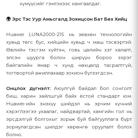
Бүтээгдэхүүний мэдээлэл, үнийн санал өгөх
хүмүүсийг гэмтэхээс хамгаалдаг.
Бид дараах газруудад хүргэлтийн үйлчилгээ үзүүлдэг:
Үйлчилгээтэй холбоотой мэдээлэл илгээх
Улаанбаатар хот болон түүний ойр орчмын бүс
🌍 Эрс Тэс Уур Амьсгалд Зохицсон Бат Бөх Хийц
Харилцагчийн үйлчилгээтэй холбоотой асуудлыг
Монгол улсын томоохон хотууд
хянах
Huawei LUNA2000-215 нь зөвхөн технологийн
Алслагдсан байршилд нэмэлт төлбөр болон
хувьд төгс бус, хийцийн хувьд ч маш тэсвэртэй.
Та ийм харилцааг хүлээн авахыг тодорхой зөвшөөрөөгүй
зохицуулалт шаардагдаж болно
Өвлийн тэсгэм хүйтэн, говь цөлийн хэт халалт,
бол бид таны мэдээллийг маркетингийн харилцаа,
элсэн шуурга болон ширүүн бороо зэрэг
сурталчилгааны имэйл, мэдээллийн хуудас зэрэгт
5.2 Хүргэлтийн нөхцөл
байгалийн ямар ч хүнд нөхцөлд тасралтгүй,
ашиглахГҮЙ.
тогтвортой ажиллахаар зохион бүтээгдсэн.
Тодорхой нөхцөлд (захиалгын үнийн дүн, байршил,
урамшууллын хугацаа) үнэгүй хүргэлт хийгдэх
4.3 Вэбсайтын сайжруулалт
боломжтой
Онцлох дүгнэлт:
Аюулгүй байдал бол сонголт
Хэрэглэгчийн туршлагыг сайжруулахын тулд
биш, харин зайлшгүй байх ёстой стандарт юм.
Хүргэлтийн хугацааг худалдан авалт хийх үед
вэбсайтын хэрэглээнд дүн шинжилгээ хийх
Huawei-ийн энэхүү шийдэл нь эрчим хүчний
мэдэгдэнэ
хэрэглээгээ ухаалаг, найдвартай, хамгийн гол нь
Техникийн асуудлыг тодорхойлж, засах
Угсралтын үйлчилгээ нь холбогдох бүтээгдэхүүнд
эрсдэлгүй болгохыг зорьж буй байгууллага бүрт
Хэрэглэгчийн сонголт, хэрэгцээг ойлгох
багтсан болно
зориулагдсан шилдэг хөрөнгө оруулалт болох
Вэбсайтын гүйцэтгэл, үйл ажиллагааг оновчтой
болно.
5.3 Угсралтын үйлчилгээ