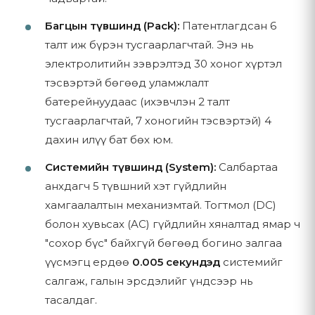
Зөвлөгөө өгөх, системийн зураг төсөл гаргах
Бүтээгдэхүүний сонголт болон худалдан авалтын түүх
Багцын түвшинд (Pack):
Патентлагдсан 6
Худалдан авалтын дараах хэрэглэгчийн дэмжлэг
Харилцааны сонголт
талт иж бүрэн тусгаарлагчтай. Энэ нь
Таны өгөхөөр сонгосон бусад аливаа мэдээлэл
3.3 Бүтээгдэхүүний мэдээлэл
электролитийн зэврэлтэд 30 хоног хүртэл
тэсвэртэй бөгөөд уламжлалт
3.2 Автоматаар цуглуулдаг мэдээлэл
Бид бүтээгдэхүүний тодорхойлолт, үзүүлэлт, үнийг үнэн зөвөөр
батерейнуудаас (ихэвчлэн 2 талт
хангахыг хичээдэг ч манай вэбсайт дээрх бүтээгдэхүүний
Таныг манай вэбсайтад зочлох үед бид таны төхөөрөмж
тусгаарлагчтай, 7 хоногийн тэсвэртэй) 4
тодорхойлолт болон бусад агуулга нь үнэн зөв, бүрэн
болон вэб хэрэглээний талаарх зарим мэдээллийг күүки
гүйцэд, найдвартай, одоогийн, алдаагүй гэдэгт баталгаа
дахин илүү бат бөх юм.
болон ижил төстэй технологиор автоматаар цуглуулдаг:
өгөхгүй. Бүтээгдэхүүний үзүүлэлт нь үйлдвэрлэгчийн
Системийн түвшинд (System):
Салбартаа
шинэчлэлтэд өртөж болно.
Хэрэглээний өгөгдөл:
Зочилсон хуудас, хуудсанд
анхдагч 5 түвшний хэт гүйдлийн
зарцуулсан хугацаа, товшилтын хэв маяг,
хамгаалалтын механизмтай. Тогтмол (DC)
навигацийн зам
болон хувьсах (AC) гүйдлийн хяналтад ямар ч
4. Худалдан авалт ба Төлбөр
Төхөөрөмжийн мэдээлэл:
Хөтчийн төрөл,
"сохор бүс" байхгүй бөгөөд богино залгаа
үйлдлийн систем, төхөөрөмжийн төрөл
4.1 Худалдан авах үйл явц
үүсмэгц ердөө
0.005 секундэд
системийг
Аналитик өгөгдөл:
Вэбсайтын траффикийн хэв
салгаж, галын эрсдэлийг үндсээр нь
маяг, хэрэглэгчийн зан төлөв, гүйцэтгэлийн үзүүлэлт
Манай вэбсайт хосолсон загвараар ажилладаг:
тасалдаг.
Күүки:
Вэбсайтын үйл ажиллагаа болон аналитикийн