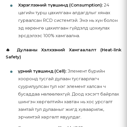
Зарим бүтээгдэхүүнийг лавлагаагаар шууд худалдан
зорилгоор таны төхөөрөмжид хадгалагддаг жижиг
Хэрэглээний түвшинд (Consumption):
24
авах боломжтой
өгөгдлийн файлууд
цагийн турш цахилгаан алдагдлыг хянах
Бусад бүтээгдэхүүний хувьд үнийн санал авах, захиалга
гурвалсан RCD системтэй. Энэ нь хүн болон
боловсруулахын тулд манай борлуулалтын багтай
3.3 Бидний цуглуулдаггүй мэдээлэл
эд хөрөнгө цахилгаан гүйдэлд цохиулах
холбогдох шаардлагатай
Бид ямар мэдээлэл цуглуулдаггүйг тодорхой болгохыг
эрсдэлээс 100% хамгаална.
Эцсийн үнэ болон бэлэн байгаа эсэхийг захиалга
хүсэж байна:
баталгаажуулах үед мэдэгдэнэ
🔥 Дулааны Хэлхээний Хамгаалалт (Heat-link
Бид хэрэглэгчийн бүртгэл эсвэл данс үүсгэхийг
Safety)
4.2 Үнэ
шаарддаггүй
Бид төлбөрийн мэдээллийг шууд цуглуулдаггүй
Үүрний түвшинд (Cell):
Элемент бүрийн
Бүх үнэ Монгол төгрөгөөр (₮) жагсаагдсан болно
(гуравдагч этгээдийн төлбөрийн үйлчилгээ үзүүлэгчээр
хооронд тусгай дулаан тусгаарлагч
Үнэ урьдчилан мэдэгдэлгүйгээр өөрчлөгдөж болно
дамжуулан боловсруулагддаг)
суурилуулсан тул нэг элемент халсан ч
Хямдралтай үнэ (боломжтой үед) анхны үнийн хажууд
Үйлчилгээ үзүүлэхэд зайлшгүй шаардлагатайгаас
бусаддаа нөлөөлөхгүй. Доод хэсэгт байрлах
харагдана
бусад тохиолдолд бид хувийн эмзэг мэдээллийг
шингэн хөргөлтийн хавтан нь хос урсгалт
цуглуулдаггүй
Тусгайлан заагаагүй бол үнэд хүргэлт, угсралтын
замтай тул дулааныг жигд хуваарилж,
төлбөр ороогүй болно
Бид таны бусад вэбсайт дахь үйлдлийг хянадаггүй
эрчимтэй хөргөлт явуулдаг.
4.3 Төлбөрийн хэлбэр