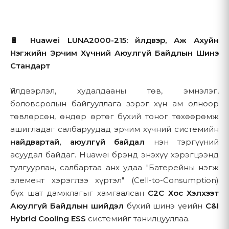
Манай вэбсайтыг ашигласнаар та энэхүү бодлогод заасан
2. Clean Resource Development-ийн тухай
мэдээллийн практикийг зөвшөөрч байгаа болно.
🔋 Huawei LUNA2000-215: Үйлдвэр, Аж Ахуйн
Clean Resource Development ХХК нь сэргээгдэх эрчим
Нэгжийн Эрчим Хүчний Аюулгүй Байдлын Шинэ
хүчний шийдэл, олон улсын худалдааны чиглэлээр
Стандарт
мэргэшсэн, Монгол улсад байрладаг компани юм. Бид
2. Компанийн Мэдээлэл
эрчим хүчний инженерийн дэвшилтэт шийдэл, угсралт
суурилуулалтын үйлчилгээ, нарны эрчим хүчний систем,
Үйлдвэрлэл, худалдааны төв, эмнэлэг,
Хууль ёсны нэр:
Клийн Ресурс Девелопмент ХХК
Хаяг:
зөөврийн цахилгаан үүсгүүр, хөргөлтийн тоног төхөөрөмж
Хувьсгалчдын гудамж, Улаанбаатар, Монгол Улс
боловсролын байгууллага зэрэг хүн ам олноор
зэрэг цэвэр эрчим хүчний бүтээгдэхүүнүүдийг нийлүүлдэг.
Холбоо барих:
Утас: 80108822 | Имэйл:
tengis@crd.mn
төвлөрсөн, өндөр өртөг бүхий тоног төхөөрөмж
Вэбсайт:
crd.mn
ашигладаг салбаруудад эрчим хүчний системийн
Бүртгэлтэй компанийн нэр:
Clean Resource
найдвартай, аюулгүй байдал
нэн тэргүүний
Development ХХК
Байршил:
Монгол, Улаанбаатар хот,
асуудал байдаг. Huawei брэнд энэхүү хэрэгцээнд
Хөвсгөлчдийн гудамж
Холбоо барих:
Утас: 80108822 |
тулгуурлан, салбартаа анх удаа "Батерейны нэгж
3. Бидний цуглуулдаг мэдээлэл
Имэйл:
tengis@crd.mn
элемент хэрэглээ хүртэл" (Cell-to-Consumption)
бүх шат дамжлагыг хамгаалсан
3.1 Таны бидэнд өгдөг мэдээлэл
C2C Хос Хэлхээт
Аюулгүй Байдлын шийдэл
бүхий шинэ үеийн
C&I
Бид таны сайн дураар өгсөн мэдээллийг дараах
3. Бүтээгдэхүүн ба Үйлчилгээ
Hybrid Cooling ESS
системийг танилцууллаа.
тохиолдолд цуглуулдаг: