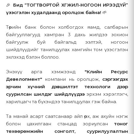
🎉
Бид “ТОГТВОРТОЙ ХӨГЖИЛ-НОГООН ИРЭЭДҮЙ”
3.1 Санал болгох бүтээгдэхүүн
Бүтээгдэхүүний талаар лавлагаа авах эсвэл үнийн
үзэсгэлэн худалдаанд оролцож байна!
🌱
санал авах
Бид EcoFlow, IceCo зэрэг итгэмжлэгдсэн брэндүүдийн
сэргээгдэх эрчим хүчний бүтээгдэхүүнүүдийг санал болгодог.
Манай харилцагчийн үйлчилгээний багтай
Төрийн банк болон холбогдох яамд, салбарын
Манай бүтээгдэхүүний ангилалд:
холбогдох
байгууллагууд хамтран 3 дахь жилдээ зохион
байгуулж буй байгальд ээлтэй, ногоон
Суурилуулалт эсвэл техникийн туслалцааны
Зөөврийн цахилгаан эх үүсвэр (Portable Power
шийдлүүдийг танилцуулах хамгийн том үзэсгэлэн
үйлчилгээ авах хүсэлт гаргах
Stations)
эхлэхэд бэлэн боллоо.
Мэдээллийн хуудас эсвэл бусад мэдээлэлд
Нарны хавтан (Solar Panels)
бүртгүүлэх (хэрэв боломжтой бол)
Дагалдах хэрэгсэл (Accessories)
Энэхүү арга хэмжээнд
"Клийн Ресурс
Утас, имэйл, эсвэл холбоо барих маягтаар
Девелопмент"
компани нь оролцож,
сэргээгдэх
Зөөврийн хөлдөөгч (Portable Refrigerators)
бидэнтэй харилцах
эрчим хүчний дэвшилтэт технологи дээр
суурилсан шилдэг шийдлүүдээ
эрхэм хэрэглэгч,
3.2 Үзүүлэх үйлчилгээ
Энэхүү мэдээлэлд дараах зүйлс багтаж болно:
харилцагч та бүхэндээ танилцуулах гэж байна.
Мэргэжлийн угсралт, суурилуулалтын үйлчилгээ
Нэр болон холбоо барих мэдээлэл (утасны дугаар,
Та манай асарт саатсанаар айл өрх, аж ахуйн нэгж
Техникийн дэмжлэг, засвар үйлчилгээ
имэйл хаяг)
болон цахилгаан станцад зориулсан
тоног
Баталгаат засварын хөтөлбөр (бүтээгдэхүүн тус бүрд)
Хүргэлтийн хаяг
төхөөрөмжийн сонголт, суурилуулалтын