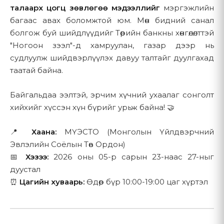
Зөвлөгөө өгөх, системийн зураг төсөл гаргах
Бүтээгдэхүүний сонголт болон худалдан авалтын түүх
талаарх цогц зөвлөгөө мэдээллийг
мэргэжлийн
багаас авах боломжтой юм. Мөн бидний санал
Худалдан авалтын дараах хэрэглэгчийн дэмжлэг
Харилцааны сонголт
болгож буй шийдлүүдийг Төрийн банкны хөнгөлөлттэй
Таны өгөхөөр сонгосон бусад аливаа мэдээлэл
3.3 Бүтээгдэхүүний мэдээлэл
"Ногоон зээл"-д хамруулан, газар дээр нь
судлуулж шийдвэрлүүлэх давуу талтайг дуулгахад
3.2 Автоматаар цуглуулдаг мэдээлэл
Бид бүтээгдэхүүний тодорхойлолт, үзүүлэлт, үнийг үнэн зөвөөр
таатай байна.
хангахыг хичээдэг ч манай вэбсайт дээрх бүтээгдэхүүний
Таныг манай вэбсайтад зочлох үед бид таны төхөөрөмж
тодорхойлолт болон бусад агуулга нь үнэн зөв, бүрэн
болон вэб хэрэглээний талаарх зарим мэдээллийг күүки
Байгальдаа ээлтэй, эрчим хүчний ухаалаг сонголт
гүйцэд, найдвартай, одоогийн, алдаагүй гэдэгт баталгаа
болон ижил төстэй технологиор автоматаар цуглуулдаг:
хийхийг хүссэн хүн бүрийг урьж байна! 🤝
өгөхгүй. Бүтээгдэхүүний үзүүлэлт нь үйлдвэрлэгчийн
шинэчлэлтэд өртөж болно.
Хэрэглээний өгөгдөл:
Зочилсон хуудас, хуудсанд
📍
Хаана:
МҮЭСТО (Монголын Үйлдвэрчний
зарцуулсан хугацаа, товшилтын хэв маяг,
Эвлэлийн Соёлын Төв Ордон)
навигацийн зам
📅
Хэзээ:
2026 оны 05-р сарын 23-наас 27-ныг
4. Худалдан авалт ба Төлбөр
Төхөөрөмжийн мэдээлэл:
Хөтчийн төрөл,
дуустал
үйлдлийн систем, төхөөрөмжийн төрөл
⏰
Цагийн хуваарь:
Өдөр бүр 10:00-19:00 цаг хүртэл
4.1 Худалдан авах үйл явц
Аналитик өгөгдөл:
Вэбсайтын траффикийн хэв
маяг, хэрэглэгчийн зан төлөв, гүйцэтгэлийн үзүүлэлт
Манай вэбсайт хосолсон загвараар ажилладаг:
Күүки:
Вэбсайтын үйл ажиллагаа болон аналитикийн